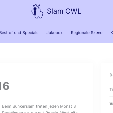
Slam OWL
Best of und Specials
Jukebox
Regionale Szene
K
D
16
T
V
Beim Bunkerslam treten jeden Monat 8
Poet*innen an, die mit Poesie, Wortwitz