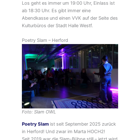
Los geht es immer um 19:00 Uhr, Einlass ist
ab 18:30 Uhr. Es gibt immer eine
Abendkasse und einen VVK auf der Seite des
Kulturbüros der Stadt Halle Westf.
Poetry Slam – Herford
Foto: Slam OWL
Poetry Slam
ist seit September 2025 zurück
in Herford! Und zwar im Marta HOCH2!
Seit 2019 war die Slam-Bühne still – jetzt wird