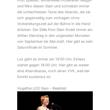
Post spielten. Mittlerweile moderieren Megan
und Niko diesen Slam und schreiben immer
die schlechtesten Texte des Abends, die sie
sich gegenseitig zum vortragen ohne
Vorbereitungszeit auf der Bühne in die Hand
drücken. Der Stille Post Slam findet immer am
dritten Dienstag in den ungeraden Monaten
von September bis Mai statt. Hier gibt es kein
Saisonfinale im Sommer.
Los geht es immer um 19:00 Uhr, Einlass
startet gegen 18:00 Uhr. Hier gibt es weder
eine Abendkasse, noch einen VVK, weil der
Eintritt kostenlos ist.
Vogelfrei U20 Slam – Bielefeld