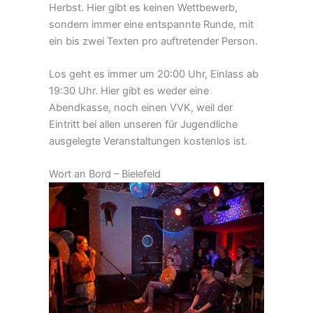
Herbst. Hier gibt es keinen Wettbewerb,
sondern immer eine entspannte Runde, mit
ein bis zwei Texten pro auftretender Person.
Los geht es immer um 20:00 Uhr, Einlass ab
19:30 Uhr. Hier gibt es weder eine
Abendkasse, noch einen VVK, weil der
Eintritt bei allen unseren für Jugendliche
ausgelegte Veranstaltungen kostenlos ist.
Wort an Bord – Bielefeld