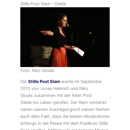
Stille Post Slam – Oelde
Foto: Niko Sioulis
Der
Stille Post Slam
wurde im September
2015 von Jonas Helmich und Niko
Sioulis zusammen mit der Alten Post
Oelde ins Leben gerufen. Der Slam verdankt
neben seinem Austragungsort seinen Namen
auch dem Fakt, dass die beiden Moderatoren
anfangs in der Pause mit dem Publikum Stille