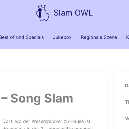
Slam OWL
Best of und Specials
Jukebox
Regionale Szene
K
D
 – Song Slam
T
V
Dort, wo der Weserspucker zu Hause ist,
drehen wir in der 2. Jahreshälfte nochmal