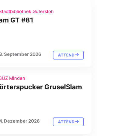
tadtbibliothek Gütersloh
lam GT #81
3. September 2026
ATTEND
BÜZ Minden
örterspucker GruselSlam
4. Dezember 2026
ATTEND