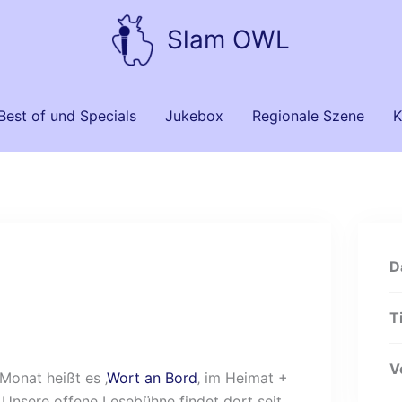
Slam OWL
Best of und Specials
Jukebox
Regionale Szene
K
D
T
V
Monat heißt es ‚
Wort an Bord
‚ im Heimat +
 Unsere offene Lesebühne findet dort seit