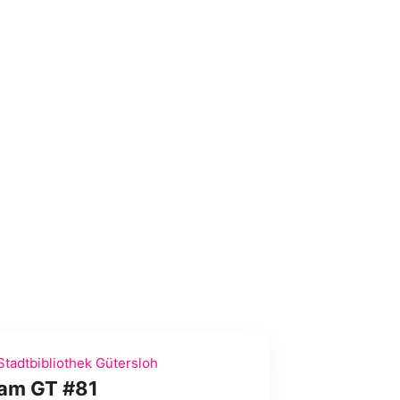
tadtbibliothek Gütersloh
lam GT #81