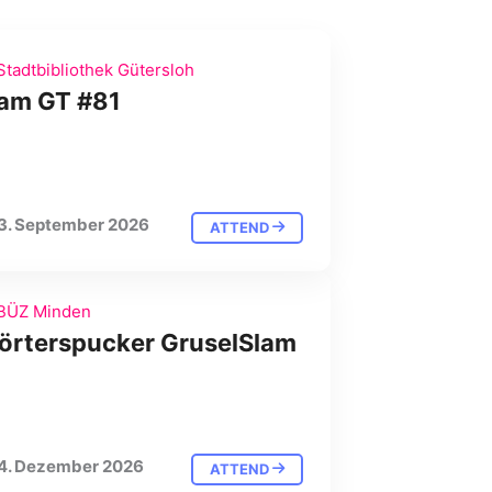
tadtbibliothek Gütersloh
lam GT #81
3. September 2026
ATTEND
BÜZ Minden
örterspucker GruselSlam
4. Dezember 2026
ATTEND