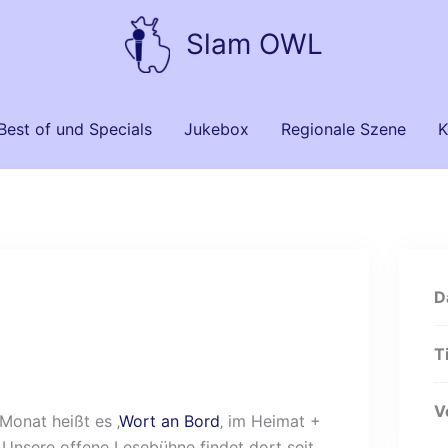
Slam OWL
Best of und Specials
Jukebox
Regionale Szene
K
D
T
V
Monat heißt es ‚
Wort an Bord
‚ im Heimat +
 Unsere offene Lesebühne findet dort seit