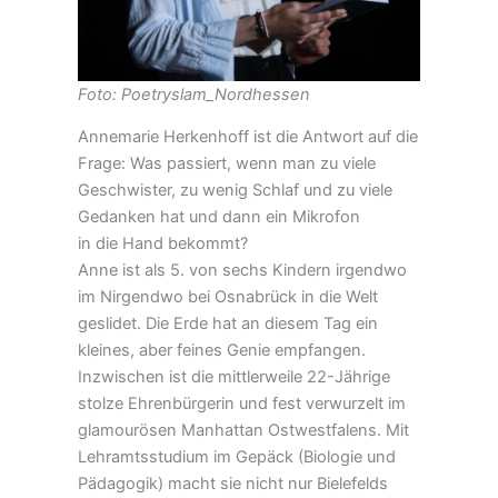
Foto: Poetryslam_Nordhessen
Annemarie Herkenhoff ist die Antwort auf die
Frage: Was passiert, wenn man zu viele
Geschwister, zu wenig Schlaf und zu viele
Gedanken hat und dann ein Mikrofon
in die Hand bekommt?
Anne ist als 5. von sechs Kindern irgendwo
im Nirgendwo bei Osnabrück in die Welt
geslidet. Die Erde hat an diesem Tag ein
kleines, aber feines Genie empfangen.
Inzwischen ist die mittlerweile 22-Jährige
stolze Ehrenbürgerin und fest verwurzelt im
glamourösen Manhattan Ostwestfalens. Mit
Lehramtsstudium im Gepäck (Biologie und
Pädagogik) macht sie nicht nur Bielefelds