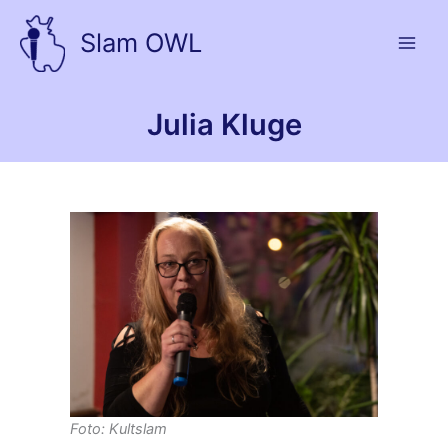
Zum
Inhalt
Slam OWL
springen
Julia Kluge
Foto: Kultslam